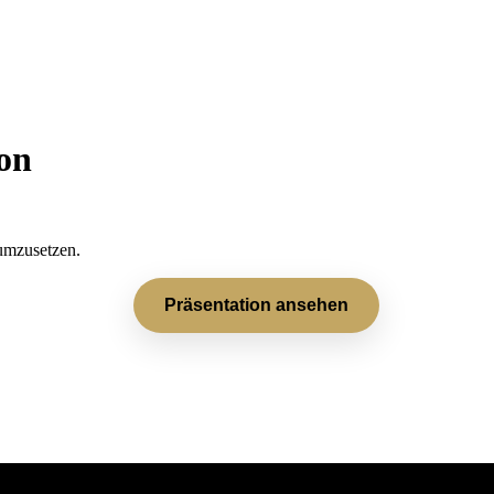
on
 umzusetzen.
Präsentation ansehen