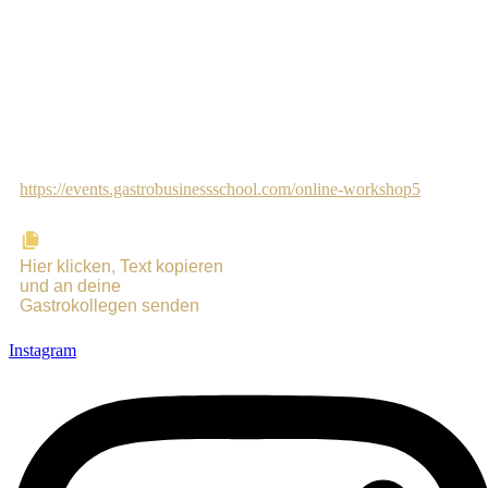
Lerne in zwei Tagen, wie du 2026 & 2027 zu den Gastro-
Gewinnern gehörst – mit einem Betrieb, der Gewinn macht, einem
Team, das mitzieht und einem Leben, das wieder Spaß macht.
Vielleicht ist das ja auch etwas für dich!
Hier findest du alle Infos:
https://events.gastrobusinessschool.com/online-workshop5
Hier klicken, Text kopieren
und an deine
Gastrokollegen senden
Instagram