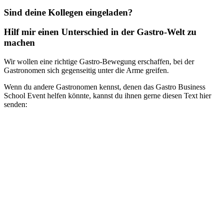
Sind deine Kollegen eingeladen?
Hilf mir einen Unterschied in der Gastro-Welt zu
machen
Wir wollen eine richtige Gastro-Bewegung erschaffen, bei der
Gastronomen sich gegenseitig unter die Arme greifen.
Wenn du andere Gastronomen kennst, denen das Gastro Business
School Event helfen könnte, kannst du ihnen gerne diesen Text hier
senden:
Ich habe mich gerade zu den kostenfreien Gastro Success Days von
der Gastro Business School angemeldet.
Ein 2-tägiges kostenfreies Online-Event für Gastronomen. Mit
Branchengrößen wie dem Gastroflüsterer Kemal Üres, dem Block
House CEO Markus Gutendorff und dem Personalprofi Rasmus
Stjernholm.